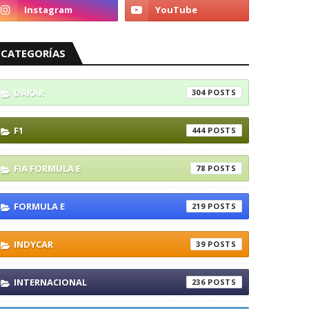
CATEGORÍAS
DAKAR
304
F1
444
FIA FORMULA E
78
FORMULA E
219
INDYCAR
39
INTERNACIONAL
236