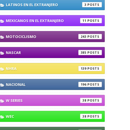
LATINOS EN EL EXTRANJERO
3
MEXICANOS EN EL EXTRANJERO
11
MOTOCICLISMO
243
NASCAR
385
NHRA
139
NACIONAL
196
W SERIES
38
WEC
38